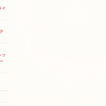
ライ
テ
レッ
ー