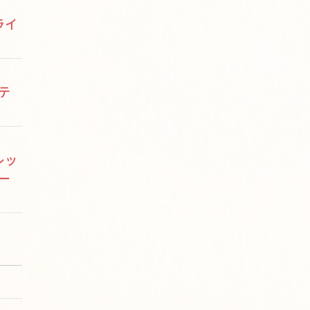
ライ
テ
レッ
ー