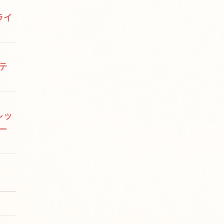
ライ
テ
レッ
ー