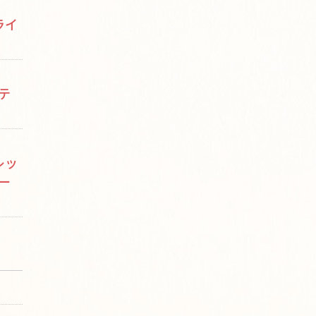
ライ
テ
レッ
ー