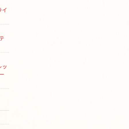
ライ
テ
レッ
ー