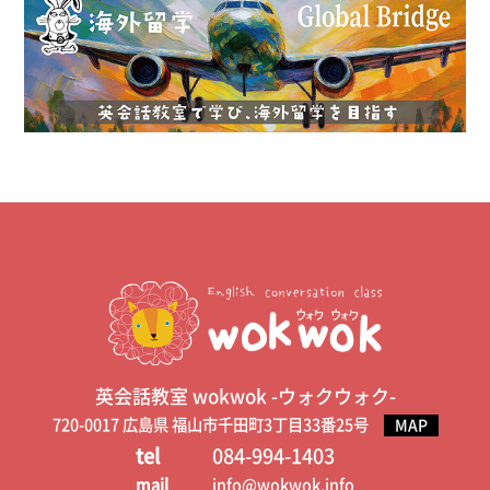
英会話教室 wokwok -ウォクウォク-
720-0017 広島県 福山市千田町3丁目33番25号
MAP
tel
084-994-1403
mail
info@wokwok.info