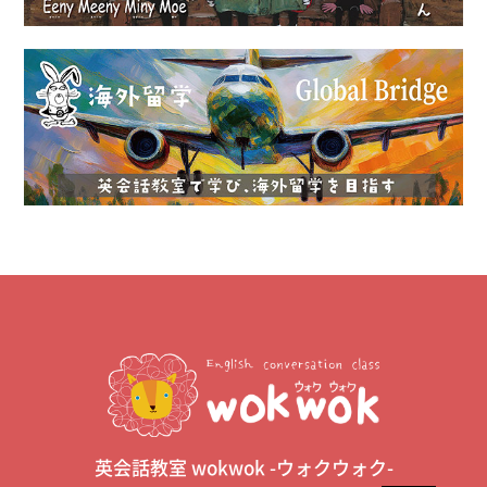
英会話教室 wokwok -ウォクウォク-