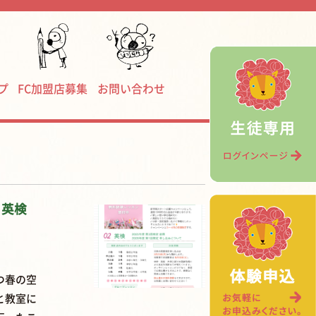
プ
FC加盟店募集
お問い合わせ
・英検
つ春の空
と教室に