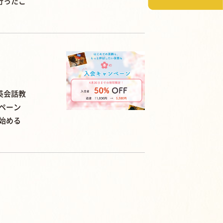
行ったこ
英会話教
ペーン
始める