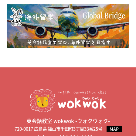
英会話教室 wokwok -ウォクウォク-
720-0017 広島県 福山市千田町3丁目33番25号
MAP