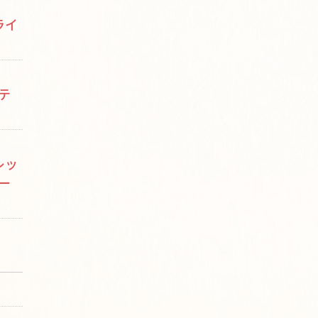
ライ
テ
レッ
ー