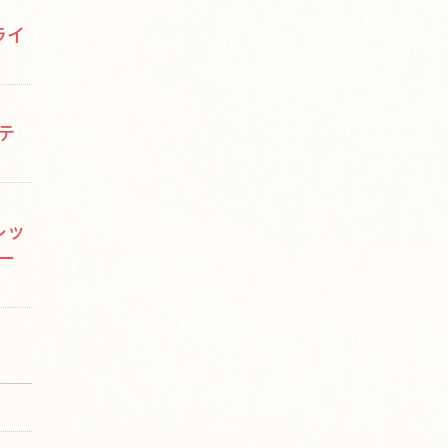
ライ
テ
レッ
ー