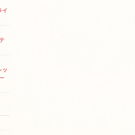
ライ
テ
レッ
ー