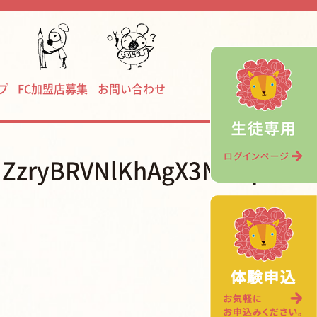
プ
FC加盟店募集
お問い合わせ
ZzryBRVNlKhAgX3N9wpeBvO