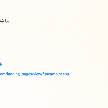
いなし。
mp
i.com/landing_pages/view/funcampincebu