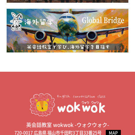
英会話教室 wokwok -ウォクウォク-
720-0017 広島県 福山市千田町3丁目33番25号
MAP