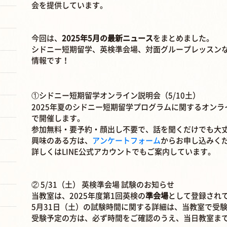
会を提供しています。
今回は、
2025年5月の最新ニュース
をまとめました。
シドニー短期留学、英検準会場、対面グループレッスン
情報です！
①シドニー短期留学オンライン説明会（5/10土）
2025年夏のシドニー短期留学プログラムに関するオンライン
で開催します。
参加無料・要予約・顔出し不要で、話を聞くだけでも大
興味のある方は、
アンケートフォーム
からお申し込みく
詳しくはLINE公式アカウントでもご案内しています。
② 5/31（土） 英検準会場 試験のお知らせ
当教室は、2025年度第1回英検の
準会場
として登録され
5月31日（土）の試験時間に関する詳細は、当教室で受
受験予定の方は、必ず時間をご確認のうえ、当日教室ま