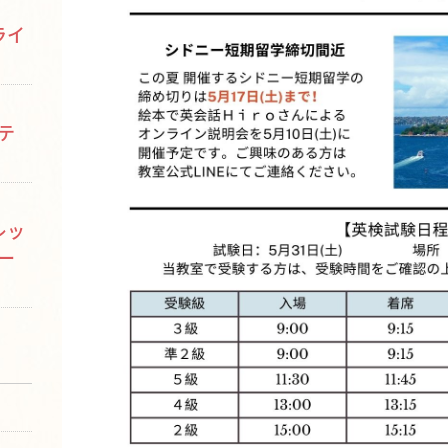
ライ
テ
レッ
ー