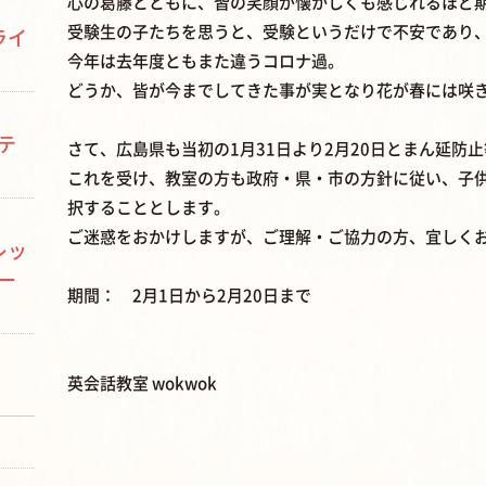
心の葛藤とともに、皆の笑顔が懐かしくも感じれるほど
受験生の子たちを思うと、受験というだけで不安であり
ライ
今年は去年度ともまた違うコロナ過。
どうか、皆が今までしてきた事が実となり花が春には咲
テ
さて、広島県も当初の1月31日より2月20日とまん延防
これを受け、教室の方も政府・県・市の方針に従い、子
択することとします。
ご迷惑をおかけしますが、ご理解・ご協力の方、宜しく
レッ
ー
期間： 2月1日から2月20日まで
英会話教室 wokwok