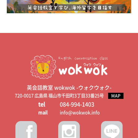
英会話教室 wokwok -ウォクウォク-
720-0017 広島県 福山市千田町3丁目33番25号
MAP
tel
084-994-1403
mail
info@wokwok.info