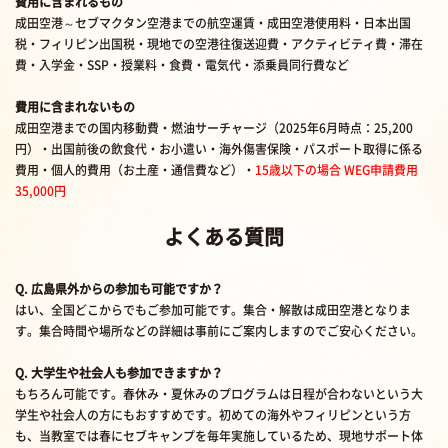
費用に含まれるもの
成田空港～セブマクタン空港までの航空運賃・成田空港使用料・日本出国
税・フィリピン出国税・現地での空港往復送迎費・アクティビティ費・滞在
費・入学金・SSP・授業料・食費・電気代・添乗員同行費など
費用に含まれないもの
成田空港までの国内移動費・燃油サーチャージ（2025年6月時点：25,200
円）・出国前後の飲食代・お小遣い・海外傷害保険・パスポート取得に係る
費用・個人的費用（お土産・通信費など）・
15歳以下の場合 WEG申請費用
35,000円
よくある質問
Q. 広島県外からの参加も可能ですか？
はい、全国どこからでもご参加可能です。集合・解散は成田空港となりま
す。集合時間や場所などの詳細は事前にご案内しますのでご安心ください。
Q. 大学生や社会人も参加できますか？
もちろん可能です。春休み・夏休みのプログラムは日程が合わないという大
学生や社会人の方にもおすすめです。初めての海外やフィリピンという方
も、当教室では春にセブキャンプを毎年実施しているため、現地サポート体