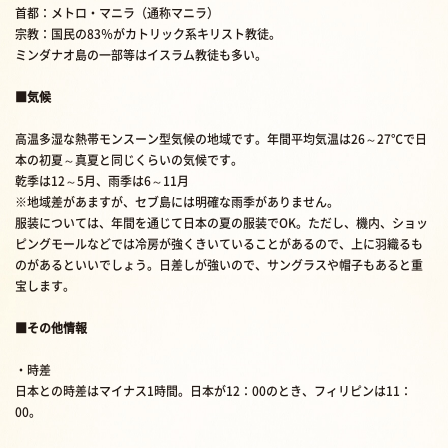
首都：メトロ・マニラ（通称マニラ）
宗教：国民の83％がカトリック系キリスト教徒。
ミンダナオ島の一部等はイスラム教徒も多い。
■気候
高温多湿な熱帯モンスーン型気候の地域です。年間平均気温は26～27℃で日
本の初夏～真夏と同じくらいの気候です。
乾季は12～5月、雨季は6～11月
※地域差があますが、セブ島には明確な雨季がありません。
服装については、年間を通じて日本の夏の服装でOK。ただし、機内、ショッ
ピングモールなどでは冷房が強くきいていることがあるので、上に羽織るも
のがあるといいでしょう。日差しが強いので、サングラスや帽子もあると重
宝します。
■その他情報
・時差
日本との時差はマイナス1時間。日本が12：00のとき、フィリピンは11：
00。