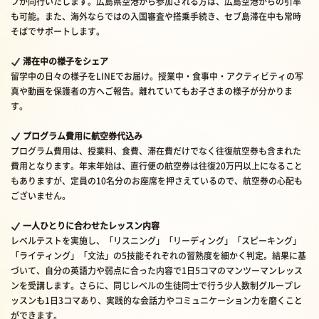
フが同行いたします。広島県空港から参加される方は、広島空港からの引率
も可能。また、海外ならではの入国審査や搭乗手続き、セブ島滞在中も常時
そばでサポートします。
滞在中の様子をシェア
留学中の日々の様子をLINEでお届け。授業中・食事中・アクティビティの写
真や動画を保護者の方へご報告。離れていてもお子さまの様子が分かりま
す。
プログラム費用に航空券代込み
プログラム費用は、授業料、食費、滞在費だけでなく往復航空券も含まれた
費用となります。年末年始は、直行便の航空券は往復20万円以上になること
もありますが、定員の10名分のお座席を押さえているので、航空券の心配も
ございません。
一人ひとりに合わせたレッスン内容
レベルテストを実施し、「リスニング」「リーディング」「スピーキング」
「ライティング」「文法」の5技能それぞれの習熟度を細かく判定。結果に基
づいて、自分の英語力や弱点に合った内容で1日5コマのマンツーマンレッス
ンを受講します。さらに、同じレベルの生徒同士で行う少人数制グループレ
ッスンも1日3コマあり、実践的な会話力やコミュニケーション力を磨くこと
ができます。