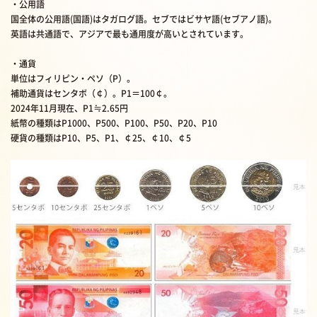
・公用語
国全体の公用語(国語)はタガログ語。セブではビサヤ語(セブアノ語)。
英語は共通語で、アジアで最も通用度が高いとされています。
・通貨
単位はフィリピン・ペソ（P）。
補助通貨はセンタボ（￠）。P1＝100￠。
2024年11月現在、P1≒2.65円
紙幣の種類はP1000、P500、P100、P50、P20、P10
硬貨の種類はP10、P5、P1、￠25、￠10、￠5