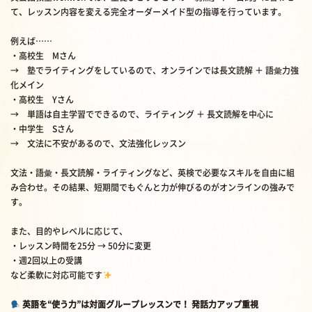
て、レッスン内容を変える完全オーダーメイド型の指導を行っています。
例えば……
・高校生 Mさん
→ 塾でライティングをしているので、オンラインでは長文読解 ＋ 語彙力強
化メイン
・高校生 Yさん
→ 単語は自主学習でできるので、ライティング ＋ 長文読解を中心に
・中学生 Sさん
→ 文法に不安があるので、文法強化レッスン
文法・語彙・長文読解・ライティングなど、英検で必要なスキルを自由に組
み合わせ。その結果、短期間でもぐんと力が伸びるのがオンラインの強みで
す。
また、目的やレベルに応じて、
・レッスン時間を25分 → 50分に変更
・週2回以上の受講
など柔軟に対応可能です
英語を“使う力”は対面グループレッスンで！ 発話力アップ重視