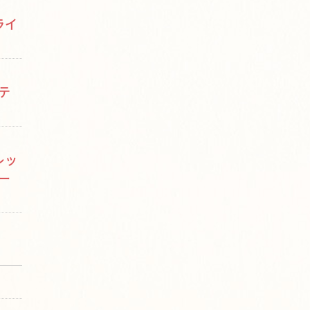
ライ
テ
レッ
ー