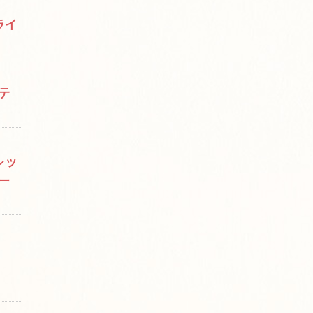
ライ
テ
レッ
ー