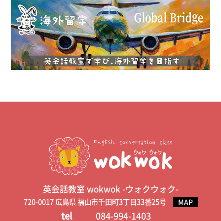
英会話教室 wokwok -ウォクウォク-
720-0017 広島県 福山市千田町3丁目33番25号
MAP
tel
084-994-1403