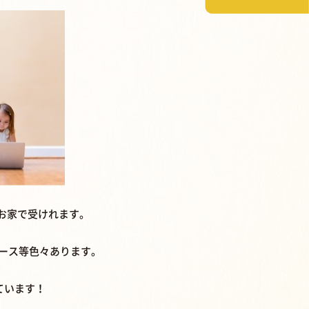
がお家で受けれます。
検コース等色々あります。
しています！