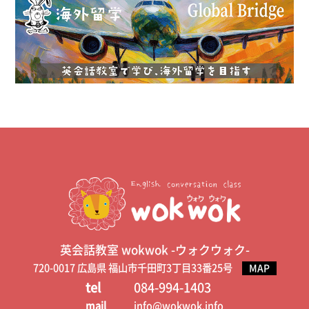
英会話教室 wokwok -ウォクウォク-
720-0017 広島県 福山市千田町3丁目33番25号
MAP
tel
084-994-1403
mail
info@wokwok.info