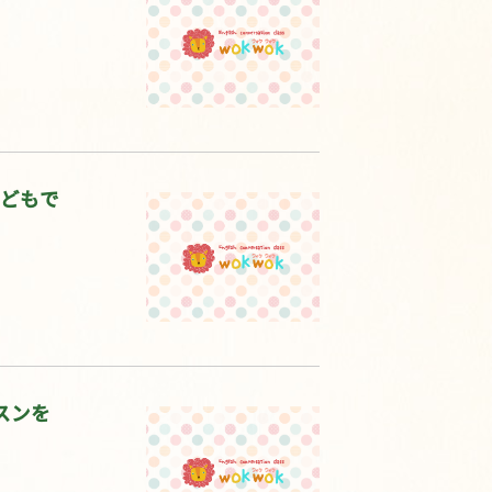
子どもで
スンを