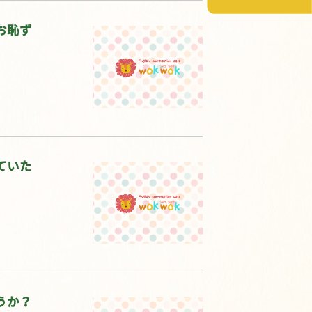
お恥ず
ていた
うか？