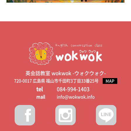
英会話教室 wokwok -ウォクウォク-
720-0017 広島県 福山市千田町3丁目33番25号
MAP
tel
084-994-1403
mail
info@wokwok.info