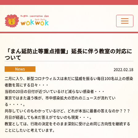
「まん延防止等重点措置」延長に伴う教室の対応に
ついて
News
2022.02.18
二月に入り、新型コロナウィルスは未だに猛威を振るい毎日100名以上の感染
者数を耳にする日々・・・
当初の20日の日付が近づいているけど減らない感染者・・・
東京ではまた違う株が、市中感染拡大の恐れのニュースが流れてい
る・・・・。
共存していくのもわかっているけど、どれが本当に最善の答えなのか？？？
月日が経過しても未だ答えがでないのも現実・・・。
教室としては、行政の決定をそのまま深刻に受け止め同じ方向性を継続する
ことにしたいと考えています。