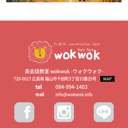
英会話教室 wokwok -ウォクウォク-
720-0017 広島県 福山市千田町3丁目33番25号
MAP
tel
084-994-1403
mail
info@wokwok.info